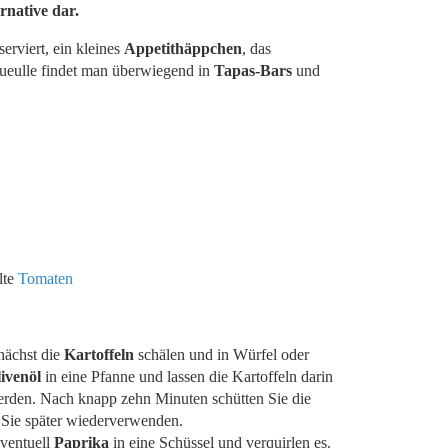
ernative dar.
serviert, ein kleines
Appetithäppchen
, das
ueulle findet man überwiegend in
Tapas-Bars
und
lte
Tomaten
nächst die
Kartoffeln
schälen und in Würfel oder
ivenöl
in eine Pfanne und lassen die Kartoffeln darin
 werden. Nach knapp zehn Minuten schütten Sie die
 Sie später wiederverwenden.
ventuell
Paprika
in eine Schüssel und verquirlen es.