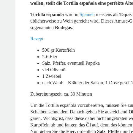
wollen, stellt die Tortilla española eine perfekte Alt
Tortilla española
wird in
Spanien
meistens als
Tapas
üblicherweise zu Wein gereicht wird. Dieses Amuse-G
sogenannten
Bodegas
.
Rezept
:
500 gr Kartoffeln
5-6 Eier
Salz, Pfeffer, eventuell Paprika
viel Olivenöl
1 Zwiebel
nach Wahl: Kräuter der Saison, 1 Dose geschä
Zubereitungszeit: ca. 30 Minuten
Um die Tortilla española vorzubereiten, müssen Sie zu
Scheiben schneiden. Danach geben Sie ausreichend
Ol
garen. Wichtig ist, dass diese dabei nicht angebraten
Kartoffeln ab und fangen das Öl auf, denn das können
Nun geben Sie die
Eier
, ordentlich
Salz
,
Pfeffer
und e