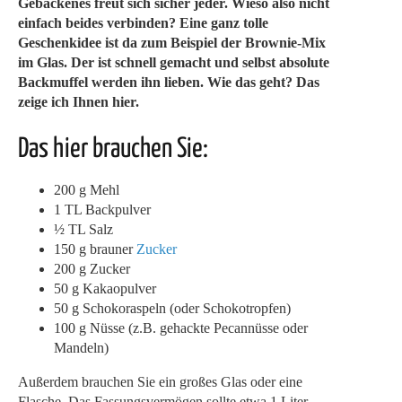
Gebackenes freut sich sicher jeder. Wieso also nicht
einfach beides verbinden? Eine ganz tolle
Geschenkidee ist da zum Beispiel der Brownie-Mix
im Glas. Der ist schnell gemacht und selbst absolute
Backmuffel werden ihn lieben. Wie das geht? Das
zeige ich Ihnen hier.
Das hier brauchen Sie:
200 g Mehl
1 TL Backpulver
½ TL Salz
150 g brauner
Zucker
200 g Zucker
50 g Kakaopulver
50 g Schokoraspeln (oder Schokotropfen)
100 g Nüsse (z.B. gehackte Pecannüsse oder
Mandeln)
Außerdem brauchen Sie ein großes Glas oder eine
Flasche. Das Fassungsvermögen sollte etwa 1 Liter