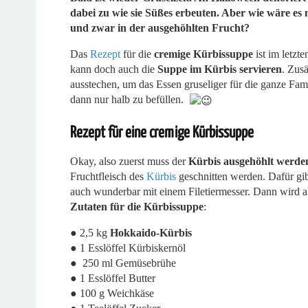
dabei zu wie sie Süßes erbeuten. Aber wie wäre es
und zwar in der ausgehöhlten Frucht?
Das
Rezept
für die
cremige Kürbissuppe
ist im letzte
kann doch auch die
Suppe im Kürbis servieren
. Zus
ausstechen, um das Essen gruseliger für die ganze Fami
dann nur halb zu befüllen.
Rezept für eine cremige Kürbissuppe
Okay, also zuerst muss der
Kürbis ausgehöhlt werde
Fruchtfleisch des
Kürbis
geschnitten werden. Dafür gibt
auch wunderbar mit einem Filetiermesser. Dann wird al
Zutaten für die Kürbissuppe
:
● 2,5 kg
Hokkaido-Kürbis
● 1 Esslöffel Kürbiskernöl
● 250 ml Gemüsebrühe
● 1 Esslöffel Butter
● 100 g Weichkäse