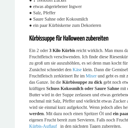
● 1 Teelöffel Zucker
● etwas abgeriebener Ingwer
● Salz, Pfeffer
● Saure Sahne oder Kokosmilch
● ein paar Kürbiskerne zum Dekorieren
Kürbissuppe für Halloween zubereiten
Ein 2 oder
3 Kilo Kürbis
reicht wirklich. Man muss d
Fruchtfleisch verschwenden. Ich finde diese Riesenkür
zu groß um sie auszuhöhlen, es sei denn man kocht fü
Zunächst schneidet den
Käse
klein. Dann die Gemüseb
Fruchtfleisch zerkleinert Ihr im
Mixer
und gebt es mit z
das Ganze. Ist die
Kürbissuppe zu dick
gebt noch etw
kräftigen
Schuss Kokosmilch oder Saure Sahne
mit 
Butter wird in der Suppe zerlassen und etwas gerieben
nochmal mit Salz, Pfeffer und vielleicht etwas Zucker
wird sie einmal kurz aufgekocht. Wenn jedoch alles he
werden
. Mit dazu noch einen Spritzer Öl und
ein paa
eigenen Frucht bereit zum Servieren. Falls noch Fruch
Kürbis-Auflauf
in den nächsten Tagen zubereiten.