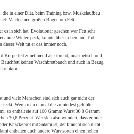
 die in einer Diät, beim Training bzw. Muskelaufbau
autet: Mach einen großen Bogen um Fett!
er es in sich hat. Evolutionär gesehen war Fett sehr
ogenannte Winterspeck, konnte über Leben und Tod
n dieser Welt tut er das immer noch.
d Körperfett zunehmend als störend, unästhetisch und
t Bauchfett keinen Waschbrettbauch und auch in Bezug
ikofaktor.
t und viele Menschen sind sich auch gar nicht der
st steckt. Wenn man einmal die zumindest gefühlte
alami, so enthält sie auf 100 Gramm Wurst 30,8 Gramm
lichen 30,8 Prozent. Wer sich also wundert, dass er oder
oder Knäckebrot mit Salami ist, der braucht sich nicht
ami enthalten auch andere Wurstsorten einen hohen