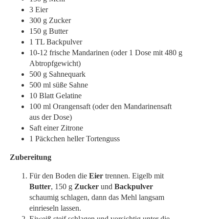
3 Eier
300 g Zucker
150 g Butter
1 TL Backpulver
10-12 frische Mandarinen (oder 1 Dose mit 480 g
Abtropfgewicht)
500 g Sahnequark
500 ml süße Sahne
10 Blatt Gelatine
100 ml Orangensaft (oder den Mandarinensaft
aus der Dose)
Saft einer Zitrone
1 Päckchen heller Tortenguss
Zubereitung
Für den Boden die
Eier
trennen. Eigelb mit
Butter
, 150 g
Zucker
und
Backpulver
schaumig schlagen, dann das Mehl langsam
einrieseln lassen.
Eiweiß steif schlagen und vorsichtig unter die