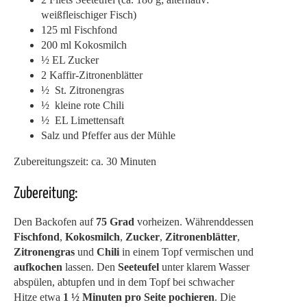
weißfleischiger Fisch)
125 ml Fischfond
200 ml Kokosmilch
½ EL Zucker
2 Kaffir-Zitronenblätter
½ St. Zitronengras
½ kleine rote Chili
½ EL Limettensaft
Salz und Pfeffer aus der Mühle
Zubereitungszeit: ca. 30 Minuten
Zubereitung:
Den Backofen auf
75 Grad
vorheizen. Währenddessen
Fischfond
,
Kokosmilch
,
Zucker
,
Zitronenblätter
,
Zitronengras
und
Chili
in einem Topf vermischen und
aufkochen
lassen. Den
Seeteufel
unter klarem Wasser
abspülen, abtupfen und in dem Topf bei schwacher
Hitze etwa
1 ½ Minuten pro Seite pochieren
. Die