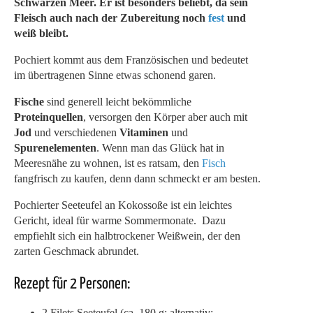
Schwarzen Meer. Er ist besonders beliebt, da sein
Fleisch auch nach der Zubereitung noch
fest
und
weiß bleibt.
Pochiert kommt aus dem Französischen und bedeutet
im übertragenen Sinne etwas schonend garen.
Fische
sind generell leicht bekömmliche
Proteinquellen
, versorgen den Körper aber auch mit
Jod
und verschiedenen
Vitaminen
und
Spurenelementen
. Wenn man das Glück hat in
Meeresnähe zu wohnen, ist es ratsam, den
Fisch
fangfrisch zu kaufen, denn dann schmeckt er am besten.
Pochierter Seeteufel an Kokossoße ist ein leichtes
Gericht, ideal für warme Sommermonate. Dazu
empfiehlt sich ein halbtrockener Weißwein, der den
zarten Geschmack abrundet.
Rezept für 2 Personen:
2 Filets Seeteufel (ca. 180 g; alternativ: