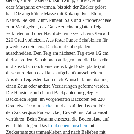
sieben, zur Seite stellen. Dann Sirup, Zucker, Butter
oder Margarine erwärmen, bis sich der Zucker gelöst
hat. Die abgekühlte Masse mit Kakaopulver, Eiern,
Natron, Nelken, Zimt, Piment, Salz und Zitronenschlale
zum Mehl geben, das Ganze zu einem glatten Teig
verkneten und über Nacht stehen lassen. Den Ofen auf
220 Grad vorheizen. Aus fester Pappe Schablonen für
jeweils zwei Seiten-, Dach- und Gibelplatten
ausschneiden. Den Teig am nächsten Tag etwa 1/2 cm
dick ausrollen, Schablonen auflegen und die Hausteile
und zusätzlich noch eine viereckige Bodenplatte (auf
diese wird dann das Haus aufgebaut) ausschneiden.
Aus den Teigresten kann nach Wunsch Tannenbäume,
einen Zaun oder andere Verzierungen geformt werden.
Die Hausteile auf ein mit Backpapier ausgelegtes
Backblech legen, im vorgeheizten Backofen bei 220
Grad etwa 10 min
backen
und auskühlen lassen. Für
den Zuckerguss Puderzucker, Eiweiß und Zitronensaft
verrühren. Beim Zusammensetzen die Bodenplatte auf
ein Tablett legen. Das
Lebkuchenhäuschen
mit
Zuckerguss zusammenkleben und nach Belieben mit