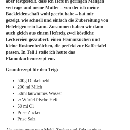
aber festgestellt, dass ich Hefe in geringen Mengen
vertrage und meine Mutter – von der ich meine
Backleidenschaft wohl geerbt habe – hat mir
gezeigt, wie schnell und einfach die Zubereitung von
Hefeteigen sein kann. Zusammen haben wir dann
auch gleich aus einem Hefeteig zwei köstliche
Leckereien gezaubert: einen Flammkuchen und
kleine Rosinenbrötchen, die perfekt zur Kaffeetafel
passen. In Teil 1 stelle ich heute das
Flammkuchenrezept vor.
Grundrezept für den Teig:
500g Dinkelmehl
200 ml Milch
50ml lauwarmes Wasser
½ Würfel frische Hefe
50 ml Öl
Prise Zucker
Prise Salz
Als erstes muss man Mehl, Zucker und Salz in einer